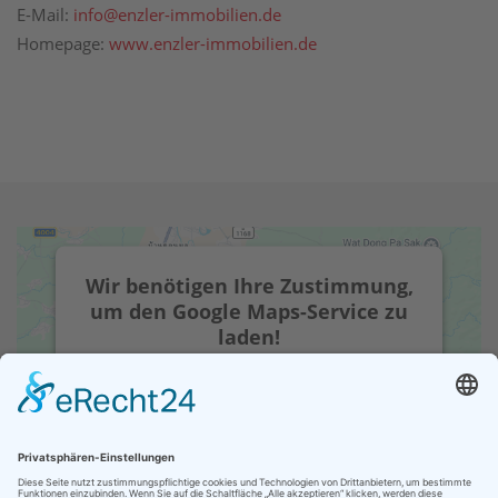
E-Mail:
info@enzler-immobilien.de
Homepage:
www.enzler-immobilien.de
Wir benötigen Ihre Zustimmung,
um den Google Maps-Service zu
laden!
Wir verwenden einen Service eines
Drittanbieters, um Karteninhalte einzubetten.
Dieser Service kann Daten zu Ihren
Aktivitäten sammeln. Bitte lesen Sie die
Details durch und stimmen Sie der Nutzung
des Service zu, um diese Karte anzuzeigen.